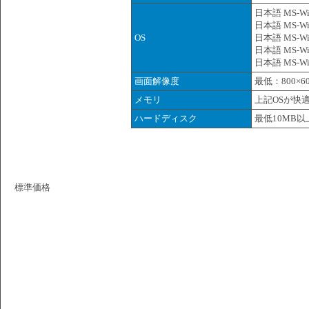
日本語 MS-Win
日本語 MS-Win
OS
日本語 MS-Win
日本語 MS-Win
日本語 MS-Win
画面解像度
最低：800×6
メモリ
上記OSが快
ハードディスク
最低10MB以
標準価格