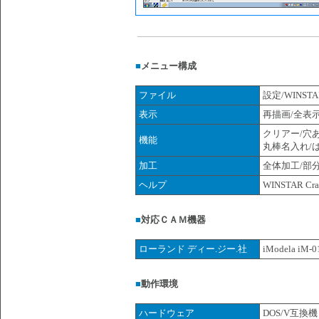
■
メニュー構成
ファイル
設定/WINSTA
表示
再描画/全表
クリアー/穴あ
機能
丸棒名入れ/
加工
全体加工/部
ヘルプ
WINSTAR C
■
対応ＣＡＭ機器
ローランド ディー.ジー.社
iModela iM-0
■
動作環境
ハードウェア
DOS/V互換機