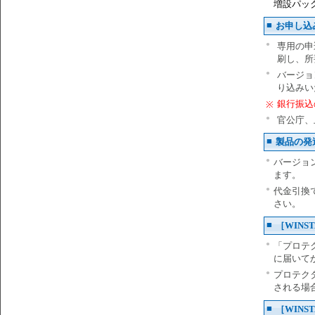
増設パ
■
お申し込
●
専用の申
刷し、所
●
バージョ
り込みい
銀行振込
※
●
官公庁、
■
製品の発
●
バージョ
ます。
●
代金引換
さい。
■
［WINS
●
「プロテク
に届いて
●
プロテク
される場
■
［WINS