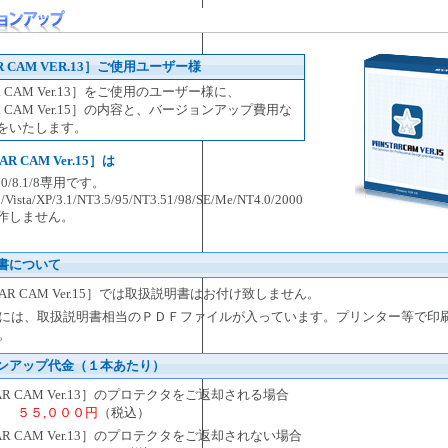
R CAM VER.13］ご使用ユーザー様
R CAM Ver.13］をご使用のユーザー様に、
AR CAM Ver.15］の内容と、バージョンアップ費用な
をいたします。
AR CAM Ver.15］は
s10/8.1/8専用です。
/Vista/XP/3.1/NT3.5/95/NT3.51/98/SE/Me/NT4.0/2000
作しません。
書について
TAR CAM Ver.15］では取扱説明書はお付け致しません。
には、取扱説明書相当のＰＤＦファイルが入っています。プリンター等で印
。
ンアップ代金（１本あたり）
TAR CAM Ver.13］のプロテクタをご返却される場合
A
５５,０００円
（税込）
TAR CAM Ver.13］のプロテクタをご返却されない場合