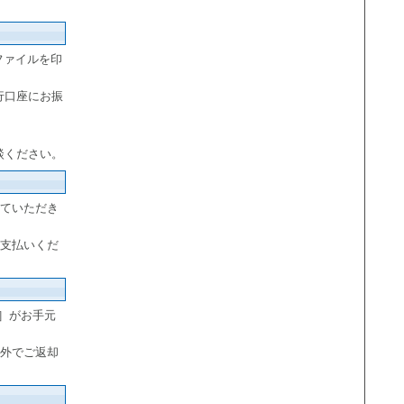
Fファイルを印
行口座にお振
談ください。
ていただき
支払いくだ
5］がお手元
外でご返却