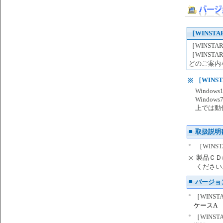
［WINSTA
［WINSTA
［WINST
どのご案内
［WINST
※
Window
Windows7
上では動
■
取扱説明
●
［WINS
製品ＣＤ
※
ください
■
バージョ
●
［WINS
ケース
●
［WINS