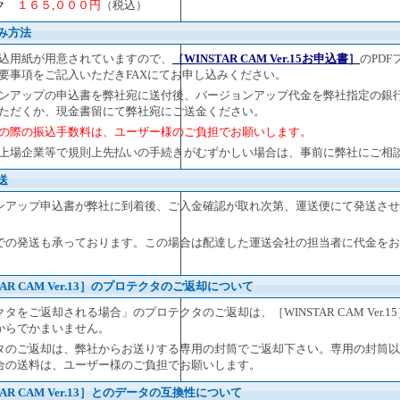
ック
１６５,０００円
（税込）
み方法
込用紙が用意されていますので、
［WINSTAR CAM Ver.15お申込書］
のPD
要事項をご記入いただきFAXにてお申し込みください。
ンアップの申込書を弊社宛に送付後、バージョンアップ代金を弊社指定の銀
ただくか、現金書留にて弊社宛にご送金ください。
の際の振込手数料は、ユーザー様のご負担でお願いします。
上場企業等で規則上先払いの手続きがむずかしい場合は、事前に弊社にご相
送
ンアップ申込書が弊社に到着後、ご入金確認が取れ次第、運送便にて発送させ
での発送も承っております。この場合は配達した運送会社の担当者に代金をお
TAR CAM Ver.13］のプロテクタのご返却について
タをご返却される場合」のプロテクタのご返却は、［WINSTAR CAM Ver.1
からでかまいません。
タのご返却は、弊社からお送りする専用の封筒でご返却下さい。専用の封筒以
合の送料は、ユーザー様のご負担でお願いします。
TAR CAM Ver.13］とのデータの互換性について