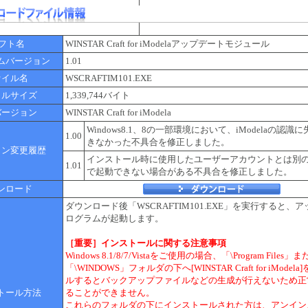
 フト名
WINSTAR Craft for iModelaアップデートモジュール
ムバージョン
1.01
ァイル名
WSCRAFTIM101.EXE
イルサイズ
1,339,744
バイト
バージョン
WINSTAR Craft for iModela
Windows8.1、8の一部環境において、iModelaの認
1.00
きなかった不具合を修正しました。
ョン変更履歴
インストール時に使用したユーザーアカウントとは別
1.01
で起動できない場合がある不具合を修正しました。
ンロード
ダウンロード後「WSCRAFTIM101.EXE」を実行すると、
ログラムが起動します。
［重要］インストールに関する注意事項
Windows 8.1/8/7/Vistaをご使用の場合、「\Program Files」
「\WINDOWS」フォルダの下へ[WINSTAR Craft for iMode
ルするとバックアップファイルなどの生成が行えないため正
トール方法
ることができません。
これらのフォルダの下にインストールされた方は、アンイン