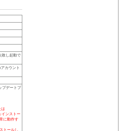
識に失敗し起動で
のアカウント
アップデートプ
または
la]をインストー
常に動作す
ストールし