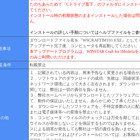
たのちあらためて「Cドライブ直下」のフォルダにインスト
てください。
インストール時の初期状態のままインストールした場合は問
ん。
インストールの詳しい手順についてはヘルプファイルをご参
ダウンロードファイル名を『WSCRAFTIM101.EXE』とし
アップデート完了後、コンピュータを再起動してください。
意事項
本アップデートプログラムは、WINSTAR Craft for iModel
のみご利用いただけます。
載 条件
転載禁止
１．記載されている内容は、将来予告なく変更される場合が
２．ソフトウェアのダウンロードの成功、失敗は、回線状況
ネットワーク環境によって大きく左右されます。ダウンロー
関しては、弊社は一切の責任を負いません。
３．弊社ホームページからダウンロードしたソフトウェアに
て、動作の保証はいたしません。あらかじめご了承ください
４．ダウンロードしたソフトウェアを、不特定多数の人に配
または電子媒体等への変換を禁止いたします。
その他
５．コンピュータ・ウィルスのチェックには万全を期してお
ウイルスが存在しないことを保証するものではありません。
スによる損害が発生しても弊社は一切の責任を負いません。
アのダウンロードおよびインストールについては、お客様の