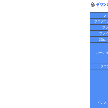
ソ
プログラ
フ
ファ
対応
バージ
ダウ
インス