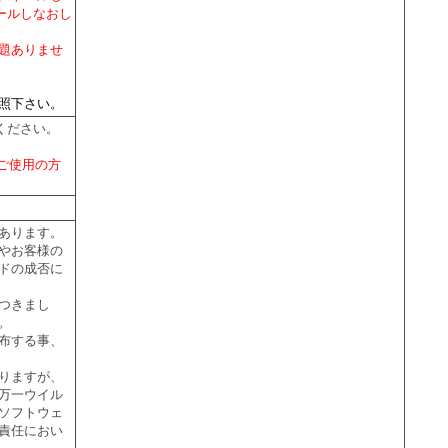
ールしなおし
題ありませ
照下さい。
てください。
aをご使用の方
あります。
やお客様の
ドの成否に
つきまし
。
布する事、
りますが、
万一ウイル
ソフトウェ
責任におい