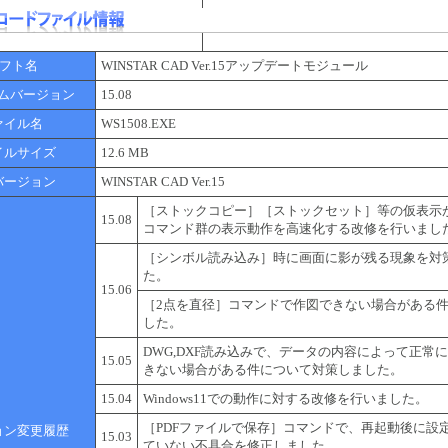
 フト名
WINSTAR CAD Ver.15アップデートモジュール
ムバージョン
15.08
ァイル名
WS1508.EXE
イルサイズ
12.6 MB
バージョン
WINSTAR CAD Ver.15
［ストックコピー］［ストックセット］等の仮表示
15.08
コマンド群の表示動作を高速化する改修を行いまし
［シンボル読み込み］時に画面に影が残る現象を対
た。
15.06
［2点を直径］コマンドで作図できない場合がある
した。
DWG,DXF読み込みで、データの内容によって正常
15.05
きない場合がある件について対策しました。
15.04
Windows11での動作に対する改修を行いました。
［PDFファイルで保存］コマンドで、再起動後に設
ョン変更履歴
15.03
ていない不具合を修正しました。