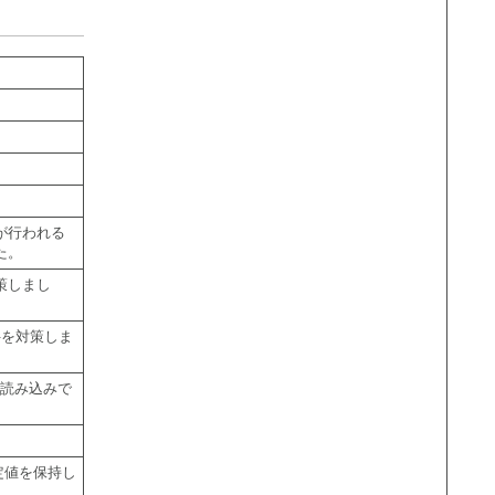
が行われる
た。
策しまし
件を対策しま
に読み込みで
定値を保持し