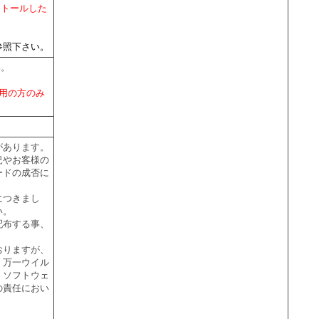
ストールした
参照下さい。
い。
。
ご使用の方のみ
があります。
況やお客様の
ードの成否に
につきまし
い。
配布する事、
おりますが、
。万一ウイル
。ソフトウェ
の責任におい