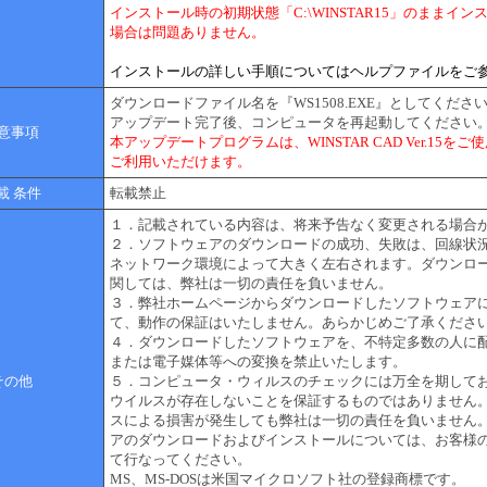
インストール時の初期状態「C:\WINSTAR15」のままイン
場合は問題ありません。
インストールの詳しい手順についてはヘルプファイルをご
ダウンロードファイル名を『WS1508.EXE』としてくださ
アップデート完了後、コンピュータを再起動してください
意事項
本アップデートプログラムは、WINSTAR CAD Ver.15を
ご利用いただけます。
載 条件
転載禁止
１．記載されている内容は、将来予告なく変更される場合
２．ソフトウェアのダウンロードの成功、失敗は、回線状
ネットワーク環境によって大きく左右されます。ダウンロ
関しては、弊社は一切の責任を負いません。
３．弊社ホームページからダウンロードしたソフトウェア
て、動作の保証はいたしません。あらかじめご了承くださ
４．ダウンロードしたソフトウェアを、不特定多数の人に
または電子媒体等への変換を禁止いたします。
その他
５．コンピュータ・ウィルスのチェックには万全を期して
ウイルスが存在しないことを保証するものではありません
スによる損害が発生しても弊社は一切の責任を負いません
アのダウンロードおよびインストールについては、お客様
て行なってください。
MS、MS-DOSは米国マイクロソフト社の登録商標です。