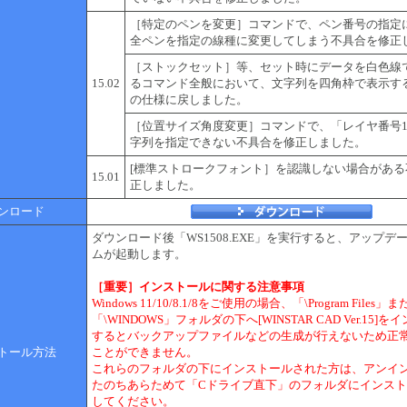
［特定のペンを変更］コマンドで、ペン番号の指定
全ペンを指定の線種に変更してしまう不具合を修正
［ストックセット］等、セット時にデータを白色線
15.02
るコマンド全般において、文字列を四角枠で表示す
の仕様に戻しました。
［位置サイズ角度変更］コマンドで、「レイヤ番号
字列を指定できない不具合を修正しました。
[標準ストロークフォント］を認識しない場合がある
15.01
正しました。
ンロード
ダウンロード後「WS1508.EXE」を実行すると、アップデ
ムが起動します。
［重要］インストールに関する注意事項
Windows 11/10/8.1/8をご使用の場合、「\Program Files」
「\WINDOWS」フォルダの下へ[WINSTAR CAD Ver.15]
するとバックアップファイルなどの生成が行えないため正
トール方法
ことができません。
これらのフォルダの下にインストールされた方は、アンイ
たのちあらためて「Cドライブ直下」のフォルダにインス
してください。