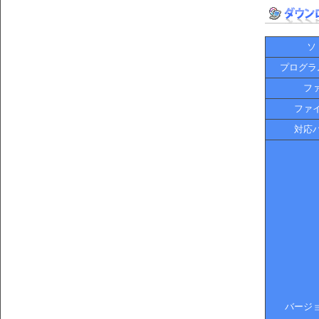
ソ
プログラ
フ
ファ
対応
バージ