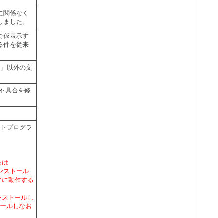
に関係なく
しました。
で仮表示す
る件を従来
1」以外の文
不具合を修
ートプログラ
または
をインストール
常に動作する
ンストールし
トールしなお