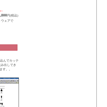
せん。
,800
円(税込)
トウェアで
み込んでカッテ
読み出しでき
きます。。