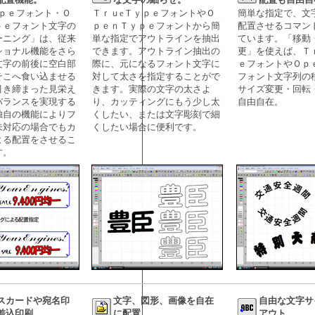
ｙｐｅフォント・Ｏ
ＴｒｕeＴｙｐｅフォントやＯ
簡単な指定で、文
ｐｅフォント文字の
ｐｅｎＴｙｐｅフォントから簡
配置させるコマン
ーニング」は、従来
単な指定でアウトラインを抽出
ています。「移動
ショナル機能をさら
できます。アウトライン抽出の
更」を使えば、Ｔ
文字の前後に空白部
際に、元になるフォント文字に
ｅフォントやＯｐ
そこへ食い込ませる
対して太さを指定することがで
フォント文字列の
引き締まった見栄え
きます。実際の文字の太さよ
サイズ変更・回転
バランスを実現する
り、カッティングにもう少し太
自由自在。
独自の機能によりフ
くしたい、または文字彫刻で細
未対応の場合でもカ
くしたい場合に便利です。
よる配置をさせるこ
す。
スカードや宛名印
文字、図形、画像を自在
自由な文字サ
差込印刷。
に配置。
アウト。