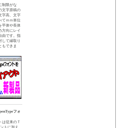
に制限がな
の文字原稿の
文字高、文字
べてｍｍ単位
を平体や長体
め方向にレイ
自由です。指
対して縁取り
ともできま
penTypeフォ
トは従来のＴ
ォントに加え