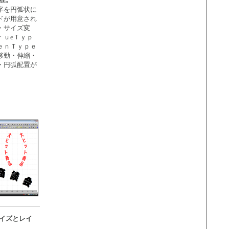
字を円弧状に
ドが用意され
・サイズ変
ｒｕeＴｙｐ
ｅｎＴｙｐｅ
移動・伸縮・
・円弧配置が
イズとレイ