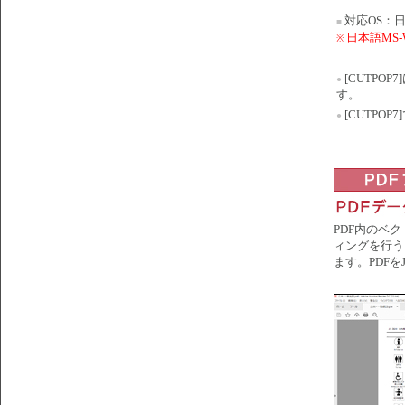
対応OS：日本語
■
日本語MS-Wi
※
[CUTP
●
す。
[CUTPO
●
PDF内のベ
ィングを行う
ます。PDF