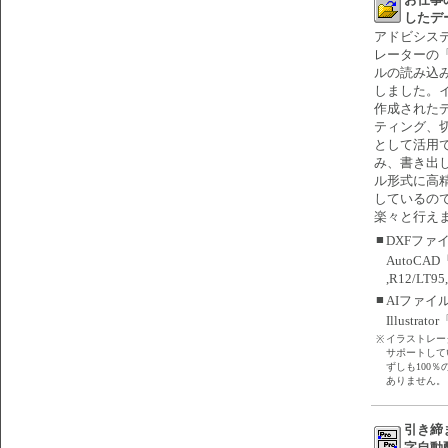
したデ
アドビシス
レーターの
ルの読み込
しました。
作成された
ティング、
として活用
み、書き出
ル形式に高
しているの
楽々と行え
■
DXFファ
AutoCAD「
,R12/LT9
■
AIファイ
Illustra
イラストレー
※
サポートして
ずしも100
ありません。
引き締
字自動