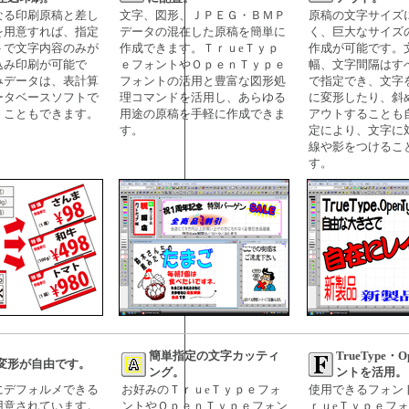
なる印刷原稿と差し
文字、図形、ＪＰＥＧ・ＢＭＰ
原稿の文字サイズ
を用意すれば、指定
データの混在した原稿を簡単に
く、巨大なサイズ
トで文字内容のみが
作成できます。ＴｒｕeＴｙｐ
作成が可能です。
込み印刷が可能で
ｅフォントやＯｐｅｎＴｙｐｅ
幅、文字間隔はす
みデータは、表計算
フォントの活用と豊富な図形処
で指定でき、文字
ータベースソフトで
理コマンドを活用し、あらゆる
に変形したり、斜
くこともできます。
用途の原稿を手軽に作成できま
アウトすることも
す。
定により、文字に
線や影をつけるこ
す。
簡単指定の文字カッティ
TrueType・O
変形が自由です。
ング。
ントを活用。
にデフォルメできる
お好みのＴｒｕeＴｙｐｅフォ
使用できるフォン
用意されています。
ントやＯｐｅｎＴｙｐｅフォン
ｒｕeＴｙｐｅフ