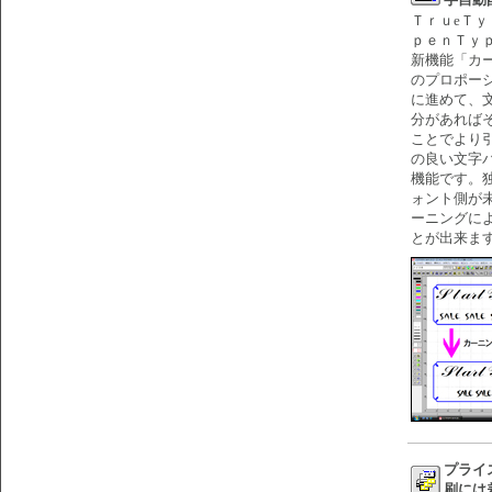
ＴｒｕeＴ
ｐｅｎＴｙ
新機能「カ
のプロポー
に進めて、
分があれば
ことでより
の良い文字
機能です。
ォント側が
ーニングに
とが出来ま
プライ
刷には