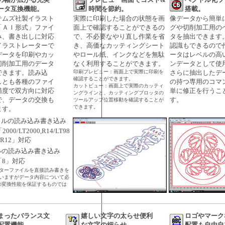
ータ互換機能。
時間を節約。
搭載。
テムズ社製イラスト
実際に印刷した場合の状態を画
像データから簡単
「ＡＩ形式」ファイ
面上で確認することができるの
グや切削加工用の
み、書き出しに対応
で、不必要なやり直し作業を省
タを抽出できます
イラストレーターで
き、高価なカッティングシート
認識もできるので
データを印刷やカッ
やロール紙、インクなどを無駄
ータはレベルの高
切削加工用のデータ
なく利用することができます。
ンデータとして使
できます。読み込
印刷プレビュー：画面上で実際に印刷を
さらに抽出したデ
確認することができます。
しとも各種のファイ
の持つ専用のコマ
カットビュー：画面上で実際のカッティ
精度で双方向に対応
単に修正を行うこ
ングラインと、カッティングプロッタの
で、データの交換も
す。
ツールアップ位置移動を確認することが
できます。
ます。
イルの読み込み書き込み
2000/LT2000,R14/LT98
5,R12」対応
ルの読み込み書き込み
tor「8」対応
ターファイルを直接読み書きを
いますがデータ内容について必
％の変換性能を保証するものでは
まったバランス文
嬉しい文字の太らせ便利
ロゴやマーク
配置機能。
な文字の細らせ。
配置も自由自